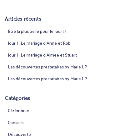
h
e
Articles récents
r
c
Être la plus belle pour le Jour J !
h
e
Jour J : Le mariage d’Anne et Rob
r
Jour J : Le mariage d’Aimee et Stuart
:
Les découvertes prestataires by Marie LP
Les découvertes prestataires by Marie LP
Catégories
Cérémonie
Conseils
Découverte