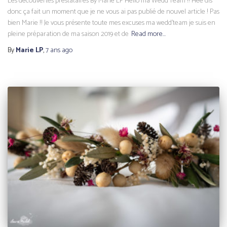
Les découvertes prestataires By Marie LP Hello ma Wedd’Team !! Hee dis
donc ça fait un moment que je ne vous ai pas publié de nouvel article ! Pas
bien Marie !! Je vous présente toute mes excuses ma wedd’team je suis en
pleine préparation de ma saison 2019 et de
Read more…
By
Marie LP
,
7 ans
ago