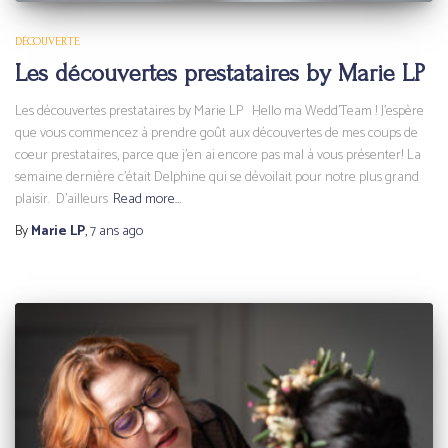
DÉCOUVERTE
Les découvertes prestataires by Marie LP
Les découvertes prestataires by Marie LP Hello ma Wedd’Team ! J’espère
que vous commencez à prendre goût aux découvertes de mes coups de
coeur prestataires, parce que j’en ai encore pas mal à vous présenter! La
semaine dernière c’était Delphine qui se dévoilait pour notre plus grand
plaisir. D’ailleurs
Read more…
By
Marie LP
,
7 ans
ago