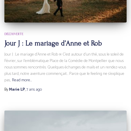
DÉCOUVERTE
Jour J : Le mariage d’Anne et Rob
Jour J : Le mariage d’Anne et Rob ∞ C’est autour d’un thé, sous le soleil de
Février, sur l’emblématique Place de la Comédie de Montpellier que nous
nous sommes rencontrés. Quelques échanges de mails et un rendez-vous
plus tard, notre aventure commençait… Parce que le feeling ne s’explique
pas,
Read more…
By
Marie LP
,
7 ans
ago