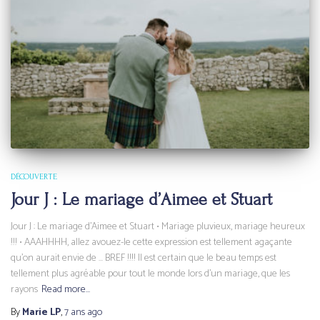
DÉCOUVERTE
Jour J : Le mariage d’Aimee et Stuart
Jour J : Le mariage d’Aimee et Stuart • Mariage pluvieux, mariage heureux
!!! • AAAHHHH, allez avouez-le cette expression est tellement agaçante
qu’on aurait envie de … BREF !!!! Il est certain que le beau temps est
tellement plus agréable pour tout le monde lors d’un mariage, que les
rayons
Read more…
By
Marie LP
,
7 ans
ago