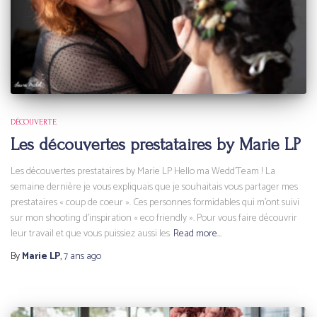
DÉCOUVERTE
Les découvertes prestataires by Marie LP
Les découvertes prestataires by Marie LP Hello ma Wedd’Team ! La
semaine dernière je vous expliquais que je souhaitais vous partager mes
prestataires « coup de coeur ». Ces personnes formidables qui m’ont suivi
sur mon shooting d’inspiration « eco friendly ». Pour vous faire découvrir
leur travail et que vous puissiez aussi les
Read more…
By
Marie LP
,
7 ans
ago