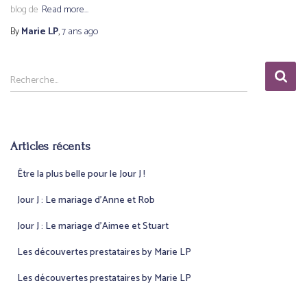
blog de
Read more…
By
Marie LP
,
7 ans
ago
R
Recherche…
e
c
h
e
Articles récents
r
c
Être la plus belle pour le Jour J !
h
e
Jour J : Le mariage d’Anne et Rob
r
Jour J : Le mariage d’Aimee et Stuart
:
Les découvertes prestataires by Marie LP
Les découvertes prestataires by Marie LP