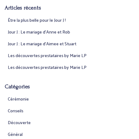
e
Articles récents
r
c
Être la plus belle pour le Jour J !
h
e
Jour J : Le mariage d’Anne et Rob
r
Jour J : Le mariage d’Aimee et Stuart
:
Les découvertes prestataires by Marie LP
Les découvertes prestataires by Marie LP
Catégories
Cérémonie
Conseils
Découverte
Général