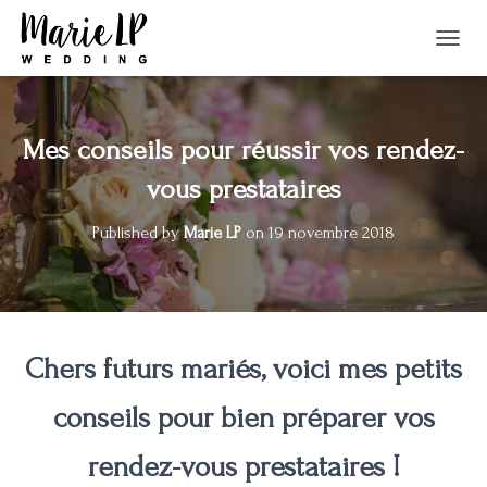
T
O
G
G
L
Mes conseils pour réussir vos rendez-
E
N
vous prestataires
A
V
Published by
Marie LP
on
19 novembre 2018
I
G
A
T
I
O
Chers futurs mariés, voici mes petits
N
conseils pour bien préparer vos
rendez-vous prestataires !