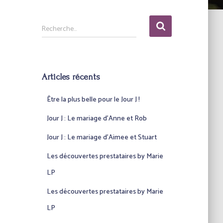
R
Recherche…
e
c
h
e
Articles récents
r
c
Être la plus belle pour le Jour J !
h
e
Jour J : Le mariage d’Anne et Rob
r
Jour J : Le mariage d’Aimee et Stuart
:
Les découvertes prestataires by Marie
LP
Les découvertes prestataires by Marie
LP